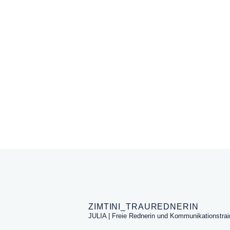
Read More
Jule
3
ZIMTINI_TRAUREDNERIN
JULIA | Freie Rednerin und Kommunikationstrai