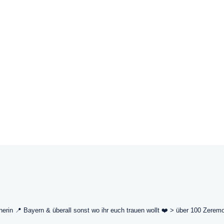
der Bräutigam sollten dabei im Mittelpunkt stehen.
Die
Read More
Jule
2
nerin
📍 Bayern & überall sonst wo ihr euch trauen wollt
❤️ > über 100 Zerem