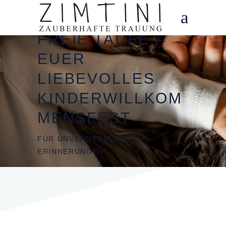
FREIE TAUFE –
EUER
LIEBEVOLLES
KINDERWILLKOM
MENSFEST
FÜR UNVERGESSLICHE
ERINNERUNGEN!